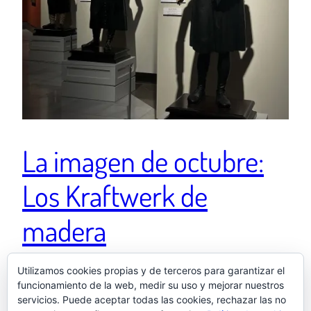
La imagen de octubre:
Los Kraftwerk de
madera
Utilizamos cookies propias y de terceros para garantizar el
Instagram octubre de 2025 – Museo de Bellas Artes
funcionamiento de la web, medir su uso y mejorar nuestros
de Sevilla (Sevilla) – «Kraftwerk Tour 1597 🤖🤖🤖🪵»
servicios. Puede aceptar todas las cookies, rechazar las no