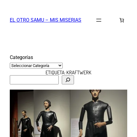
Saltar
al
EL OTRO SAMU – MIS MISERIAS
contenido
Categorías
ETIQUETA:
KRAFTWERK
B
u
s
c
a
r