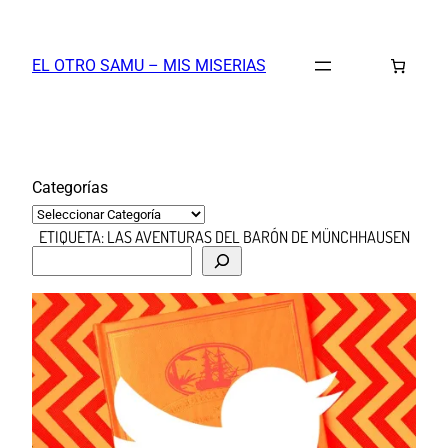
Saltar
al
EL OTRO SAMU – MIS MISERIAS
contenido
Categorías
ETIQUETA:
LAS AVENTURAS DEL BARÓN DE MÜNCHHAUSEN
B
u
s
c
a
r