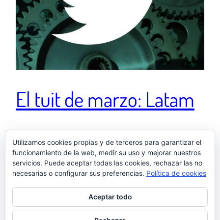
El tuit de marzo: Latam
Cosas de Wallapop. Para que me identifiques. A mí
Utilizamos cookies propias y de terceros para garantizar el
me vas a reconocer fácil.Soy policía. Voy en una
funcionamiento de la web, medir su uso y mejorar nuestros
furgoneta de antidisturbios.
servicios. Puede aceptar todas las cookies, rechazar las no
13 abril, 2023
necesarias o configurar sus preferencias.
Política de cookies
Aceptar todo