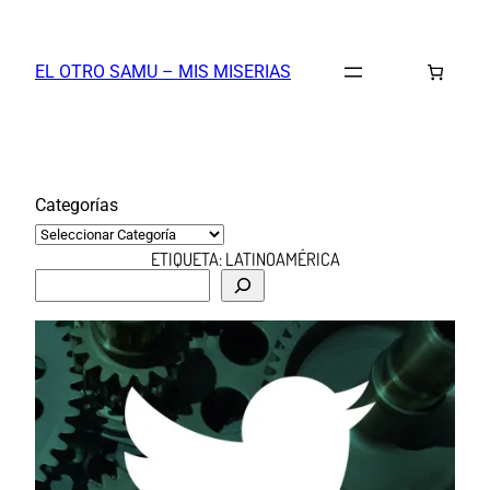
Saltar
al
EL OTRO SAMU – MIS MISERIAS
contenido
Categorías
ETIQUETA:
LATINOAMÉRICA
B
u
s
c
a
r