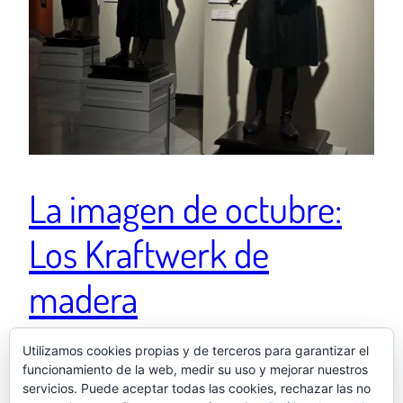
La imagen de octubre:
Los Kraftwerk de
madera
Utilizamos cookies propias y de terceros para garantizar el
Instagram octubre de 2025 – Museo de Bellas Artes
funcionamiento de la web, medir su uso y mejorar nuestros
de Sevilla (Sevilla) – «Kraftwerk Tour 1597 🤖🤖🤖🪵»
servicios. Puede aceptar todas las cookies, rechazar las no