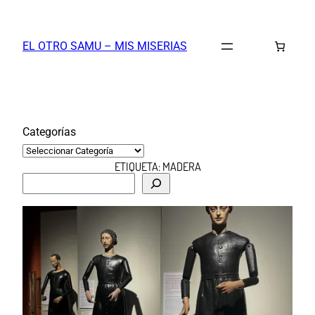
Saltar
al
EL OTRO SAMU – MIS MISERIAS
contenido
Categorías
ETIQUETA:
MADERA
B
u
s
c
a
r