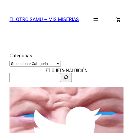
Saltar
al
EL OTRO SAMU – MIS MISERIAS
contenido
Categorías
ETIQUETA:
MALDICIÓN
B
u
s
c
a
r