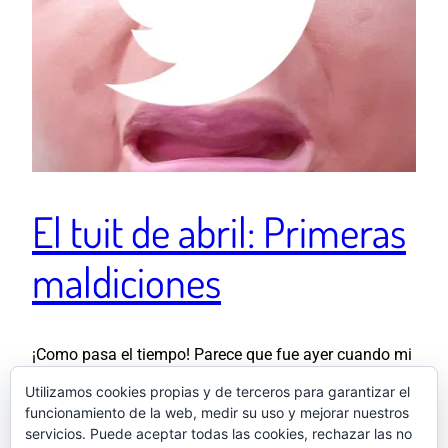
El tuit de abril: Primeras
maldiciones
¡Como pasa el tiempo! Parece que fue ayer cuando mi
hijo daba sus primeros pasos y hoy en una pataleta
Utilizamos cookies propias y de terceros para garantizar el
ha deseado por primera vez que me muera.
funcionamiento de la web, medir su uso y mejorar nuestros
pic.twitter.com/Zs2z08FRtb — El otro Samu
servicios. Puede aceptar todas las cookies, rechazar las no