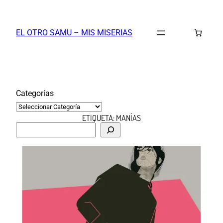
Saltar
al
EL OTRO SAMU – MIS MISERIAS
contenido
Categorías
ETIQUETA:
MANÍAS
B
u
s
c
a
r