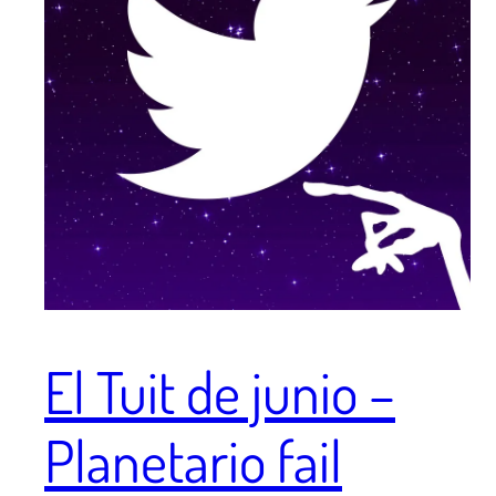
El Tuit de junio –
Planetario fail