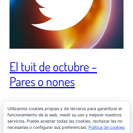
El tuit de octubre –
Pares o nones
¿Hay alguien entre mis contactos que me diga si
Utilizamos cookies propias y de terceros para garantizar el
algún grupo contra el aborto ha usado el lema “PARES
funcionamiento de la web, medir su uso y mejorar nuestros
O NONES”? pic.twitter.com/mI1tZutvzU — El otro
servicios. Puede aceptar todas las cookies, rechazar las no
Samu (@elotrosamu) 9 de octubre de 2017
necesarias o configurar sus preferencias.
Política de cookies