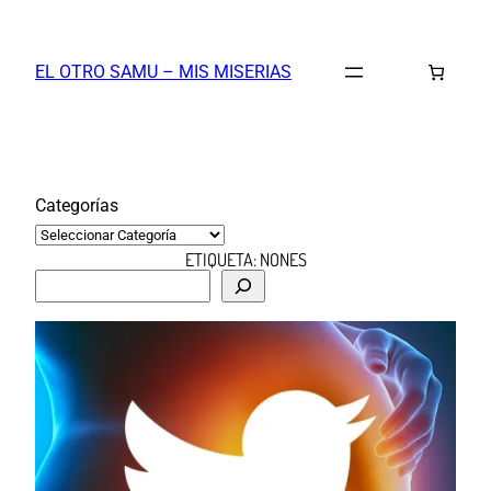
Saltar
al
EL OTRO SAMU – MIS MISERIAS
contenido
Categorías
ETIQUETA:
NONES
B
u
s
c
a
r