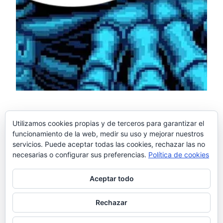
El tuit de mayo: Golden
Utilizamos cookies propias y de terceros para garantizar el
funcionamiento de la web, medir su uso y mejorar nuestros
Axe frito
servicios. Puede aceptar todas las cookies, rechazar las no
necesarias o configurar sus preferencias.
Política de cookies
Aceptar todo
Lo siento, pero no puedo desligar el olor a pimientos
fritos del «Golden Axe». Los arcades en los bares nos
Rechazar
dejaron extrañas secuelas ¿Algún caso parecido en la
sala?