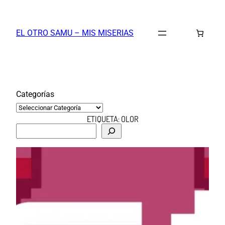
Saltar
al
EL OTRO SAMU – MIS MISERIAS
contenido
Categorías
ETIQUETA:
OLOR
B
u
s
c
a
r