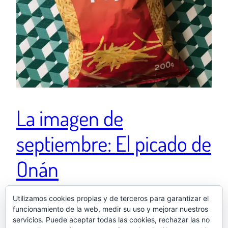
La imagen de
septiembre: El picado de
Onán
Utilizamos cookies propias y de terceros para garantizar el
Instagram Septiembre de 2025 – Sevilla (Sevilla) –
funcionamiento de la web, medir su uso y mejorar nuestros
«Perdóneme, Padre, porque he picado 😏🔥». El Picado
servicios. Puede aceptar todas las cookies, rechazar las no