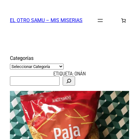
Saltar
al
EL OTRO SAMU – MIS MISERIAS
contenido
Categorías
ETIQUETA:
ONÁN
B
u
s
c
a
r