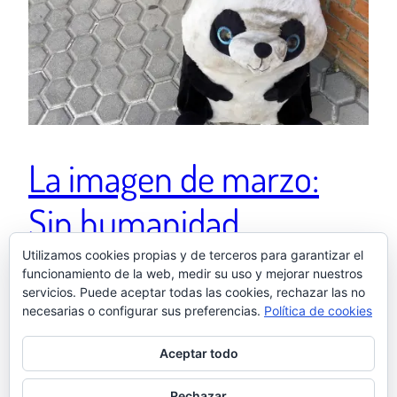
La imagen de marzo:
Sin humanidad
Utilizamos cookies propias y de terceros para garantizar el
funcionamiento de la web, medir su uso y mejorar nuestros
«Alguien ha tirado su humanidad a la basura 💔🥺»
servicios. Puede aceptar todas las cookies, rechazar las no
13 abril, 2023
necesarias o configurar sus preferencias.
Política de cookies
Aceptar todo
Rechazar