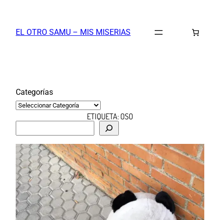
Saltar
al
EL OTRO SAMU – MIS MISERIAS
contenido
Categorías
ETIQUETA:
OSO
B
u
s
c
a
r