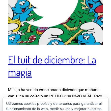
El tuit de diciembre: La
magia
Mi hijo ha venido emocionado diciendo que mañana
van a ir a su colegio un PITUFO y un PAVO REAL. Pero
la magia se ha esfumado al descubrir que en realidad
Utilizamos cookies propias y de terceros para garantizar el
funcionamiento de la web, medir su uso y mejorar nuestros
los que van son un ELFO y un PAJE REAL.