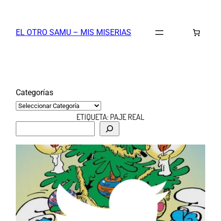
Saltar
al
EL OTRO SAMU – MIS MISERIAS
contenido
Categorías
ETIQUETA:
PAJE REAL
B
u
s
c
a
r