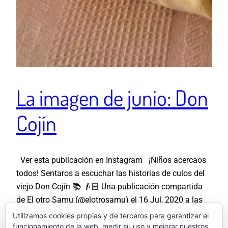
La imagen de junio: Don
Cojín
Ver esta publicación en Instagram ¡Niños acercaos
todos! Sentaros a escuchar las historias de culos del
viejo Don Cojín 📚 👴🏻 Una publicación compartida
de El otro Samu (@elotrosamu) el 16 Jul, 2020 a las
1:39 PDT
Utilizamos cookies propias y de terceros para garantizar el
9 agosto, 2020
funcionamiento de la web, medir su uso y mejorar nuestros