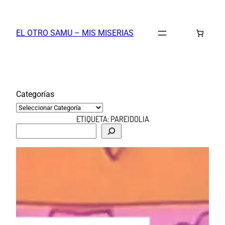
Saltar
al
EL OTRO SAMU – MIS MISERIAS
contenido
Categorías
ETIQUETA:
PAREIDOLIA
B
u
s
c
a
r