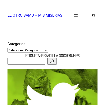
Saltar
al
EL OTRO SAMU – MIS MISERIAS
contenido
Categorías
ETIQUETA:
PESADILLA GOOSEBUMPS
B
u
s
c
a
r