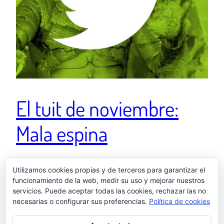
El tuit de noviembre:
Mala espina
El virólogo de la Casa Blanca no me da buena espina.
Utilizamos cookies propias y de terceros para garantizar el
funcionamiento de la web, medir su uso y mejorar nuestros
pic.twitter.com/tvKiBEwNbr — El otro Samu
servicios. Puede aceptar todas las cookies, rechazar las no
(@elotrosamu) November 15, 2020
necesarias o configurar sus preferencias.
Política de cookies
1 diciembre, 2020