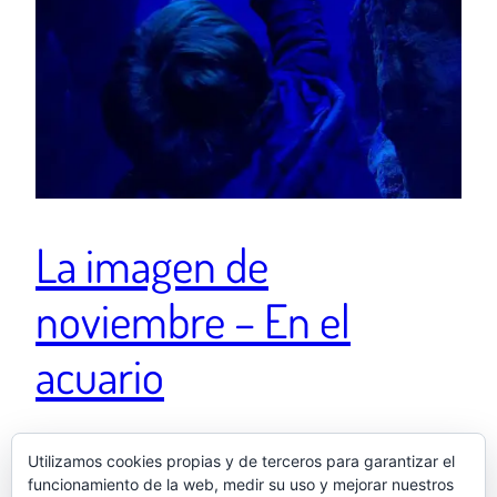
La imagen de
noviembre – En el
acuario
“Ese pez está muy triste porque no encuentra su
Utilizamos cookies propias y de terceros para garantizar el
funcionamiento de la web, medir su uso y mejorar nuestros
tiburón” ❓🐠🦈 Una publicación compartida de El otro