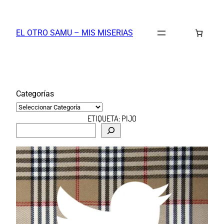
Saltar
al
EL OTRO SAMU – MIS MISERIAS
contenido
Categorías
ETIQUETA:
PIJO
B
u
s
c
a
r