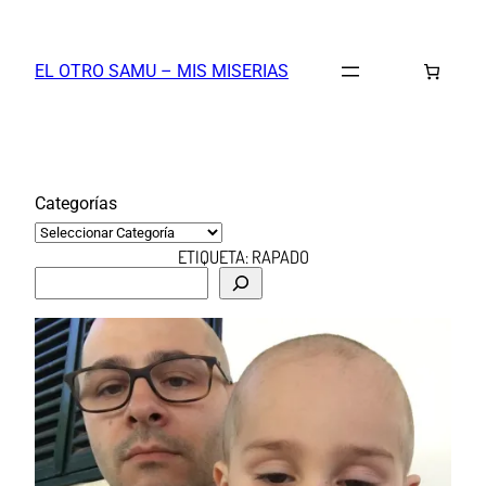
Saltar
al
EL OTRO SAMU – MIS MISERIAS
contenido
Categorías
ETIQUETA:
RAPADO
B
u
s
c
a
r