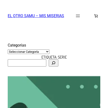
Saltar
al
EL OTRO SAMU – MIS MISERIAS
contenido
Categorías
ETIQUETA:
SERIE
B
u
s
c
a
r