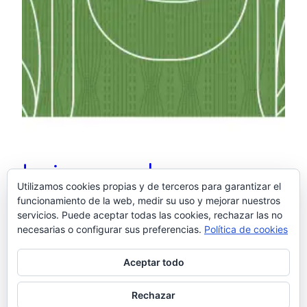
La imagen de marzo:
Utilizamos cookies propias y de terceros para garantizar el
Imperfección
funcionamiento de la web, medir su uso y mejorar nuestros
servicios. Puede aceptar todas las cookies, rechazar las no
necesarias o configurar sus preferencias.
Política de cookies
Ver esta publicación en Instagram Una publicación
Aceptar todo
compartida de El otro Samu (@elotrosamu)
31 marzo, 2022
Rechazar