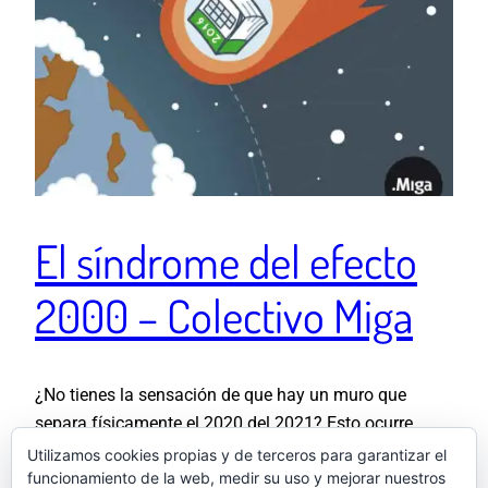
El síndrome del efecto
2000 – Colectivo Miga
¿No tienes la sensación de que hay un muro que
separa físicamente el 2020 del 2021? Esto ocurre
todos los años, y se traduce en una sensación de
Utilizamos cookies propias y de terceros para garantizar el
funcionamiento de la web, medir su uso y mejorar nuestros
presión en el pecho y en los timings al ver que nada de