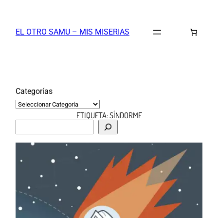
Saltar
al
EL OTRO SAMU – MIS MISERIAS
contenido
Categorías
ETIQUETA:
SÍNDORME
B
u
s
c
a
r