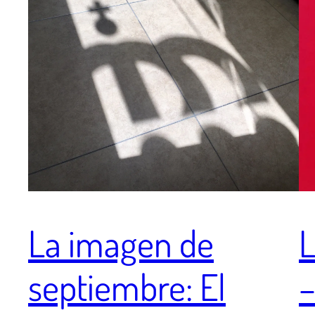
La imagen de
L
septiembre: El
–