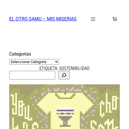
Saltar
al
EL OTRO SAMU – MIS MISERIAS
contenido
Categorías
ETIQUETA:
SOSTENIBILIDAD
B
u
s
c
a
r