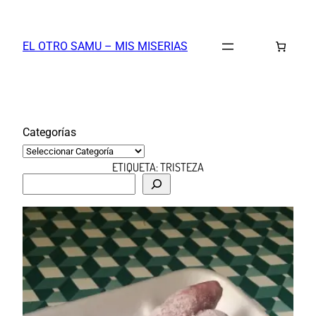
Saltar
al
EL OTRO SAMU – MIS MISERIAS
contenido
Categorías
ETIQUETA:
TRISTEZA
B
u
s
c
a
r