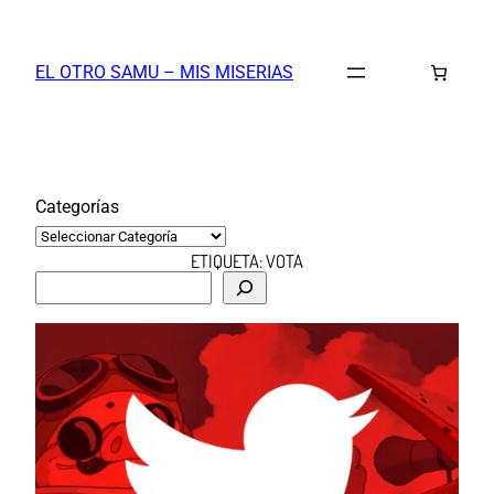
Saltar
al
EL OTRO SAMU – MIS MISERIAS
contenido
Categorías
ETIQUETA:
VOTA
B
u
s
c
a
r