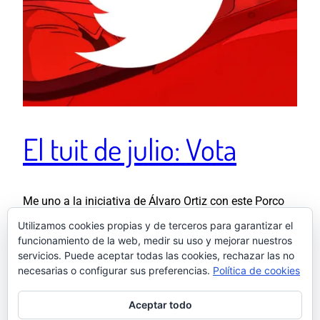
El tuit de julio: Vota
Me uno a la iniciativa de Álvaro Ortiz con este Porco
Rossoque te anima a levantarte y votar por ti, pero
Utilizamos cookies propias y de terceros para garantizar el
también por quienes no quieren, no pueden o no
funcionamiento de la web, medir su uso y mejorar nuestros
servicios. Puede aceptar todas las cookies, rechazar las no
saben hacerlo.
necesarias o configurar sus preferencias.
Política de cookies
3 agosto, 2023
Aceptar todo