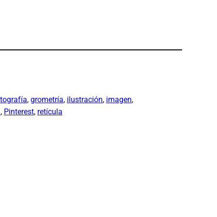
tografía
, 
grometría
, 
ilustración
, 
imagen
, 
a
, 
Pinterest
, 
retícula