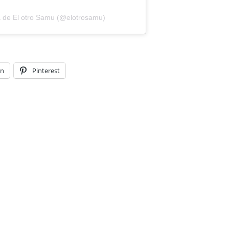
a de El otro Samu (@elotrosamu)
In
Pinterest