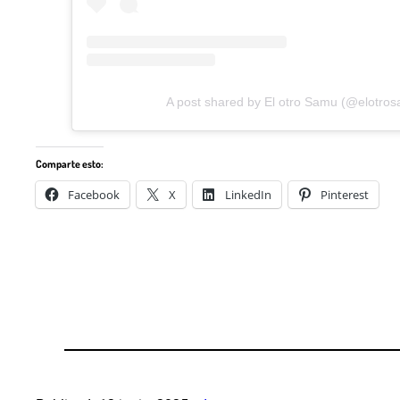
A post shared by El otro Samu (@elotro
Comparte esto:
Facebook
X
LinkedIn
Pinterest