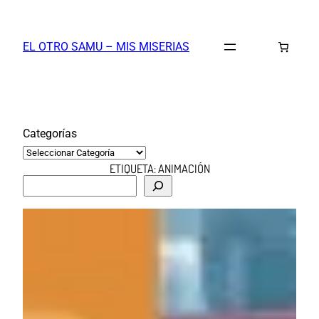
Saltar
al
EL OTRO SAMU – MIS MISERIAS
contenido
Categorías
ETIQUETA:
ANIMACIÓN
B
u
s
c
a
r