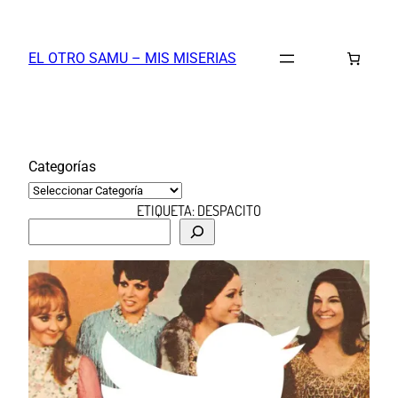
Saltar
al
EL OTRO SAMU – MIS MISERIAS
contenido
Categorías
ETIQUETA:
DESPACITO
B
u
s
c
a
r