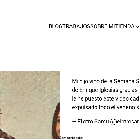
BLOG
TRABAJOS
SOBRE MI
TIENDA
Mi hijo vino de la Semana 
de Enrique Iglesias gracia
le he puesto este vídeo ca
expulsado todo el veneno 
— El otro Samu (@elotros
Comparte esto: