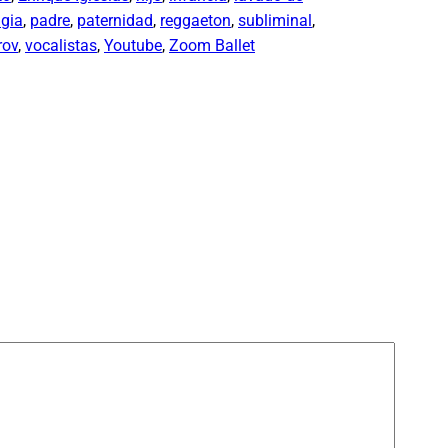
lgia
, 
padre
, 
paternidad
, 
reggaeton
, 
subliminal
, 
rov
, 
vocalistas
, 
Youtube
, 
Zoom Ballet