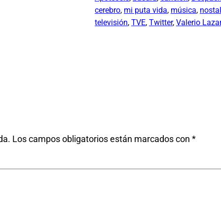
cerebro
, 
mi puta vida
, 
música
, 
nosta
televisión
, 
TVE
, 
Twitter
, 
Valerio Laza
da.
Los campos obligatorios están marcados con
*