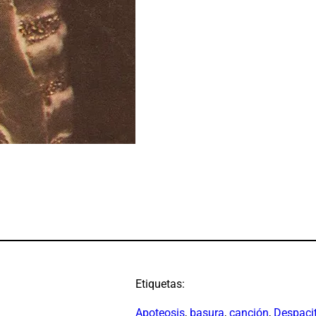
Etiquetas:
Apoteosis
, 
basura
, 
canción
, 
Despaci