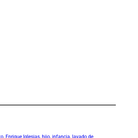
to
, 
Enrique Iglesias
, 
hijo
, 
infancia
, 
lavado de