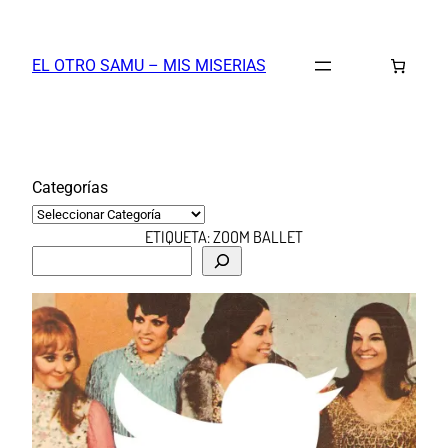
Saltar
al
EL OTRO SAMU – MIS MISERIAS
contenido
Categorías
ETIQUETA:
ZOOM BALLET
B
u
s
c
a
r