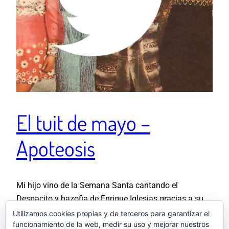
El tuit de mayo –
Apoteosis
Mi hijo vino de la Semana Santa cantando el
Despacito y bazofia de Enrique Iglesias gracias a su
tía. Como tratamiento de choque le he puesto este
Utilizamos cookies propias y de terceros para garantizar el
funcionamiento de la web, medir su uso y mejorar nuestros
vídeo cada 48 horas y parece que ya ha expulsado