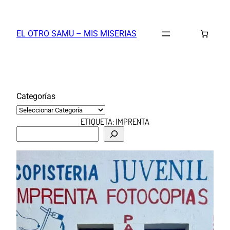
Saltar
al
EL OTRO SAMU – MIS MISERIAS
contenido
Categorías
ETIQUETA:
IMPRENTA
B
u
s
c
a
r