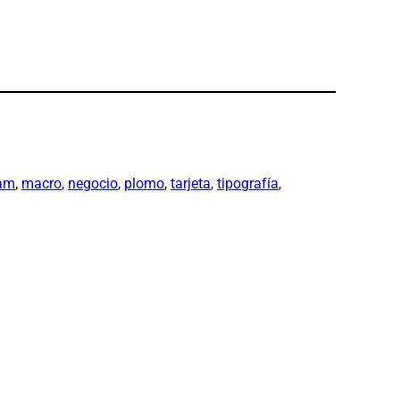
ram
, 
macro
, 
negocio
, 
plomo
, 
tarjeta
, 
tipografía
, 