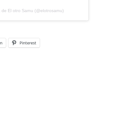
a de El otro Samu (@elotrosamu)
In
Pinterest