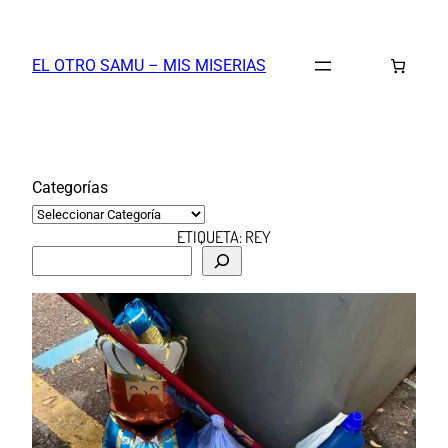
Saltar
al
EL OTRO SAMU – MIS MISERIAS
contenido
Categorías
ETIQUETA:
REY
B
u
s
c
a
r