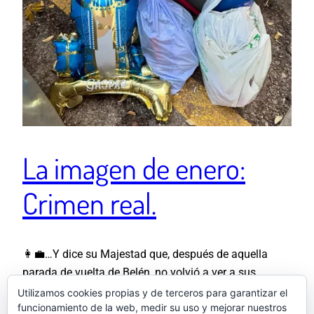
La imagen de enero:
Crimen real.
👩‍💼…Y dice su Majestad que, después de aquella
parada de vuelta de Belén, no volvió a ver a sus
camaradas. Y que esta fotografía (que llamaremos
Utilizamos cookies propias y de terceros para garantizar el
funcionamiento de la web, medir su uso y mejorar nuestros
PRUEBA C) con dos enormes bolsas sanguinolentas