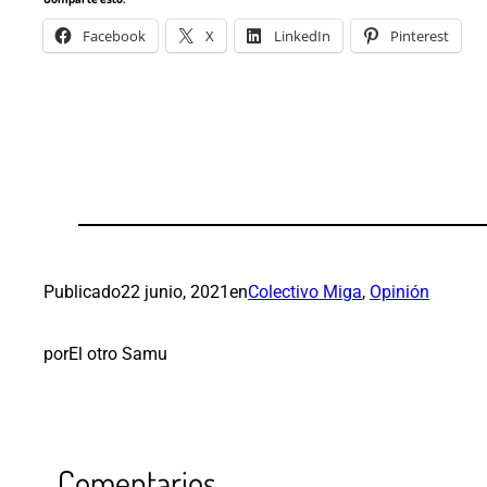
Facebook
X
LinkedIn
Pinterest
Publicado
22 junio, 2021
en
Colectivo Miga
, 
Opinión
por
El otro Samu
Comentarios