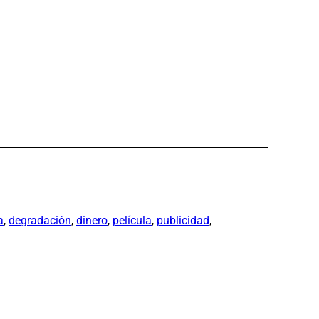
a
, 
degradación
, 
dinero
, 
película
, 
publicidad
, 