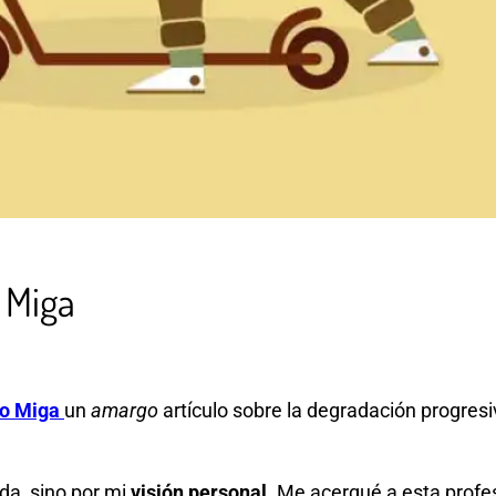
 Miga
vo Miga
un
amargo
artículo sobre la degradación progresi
da, sino por mi
visión personal
. Me acerqué a esta profes