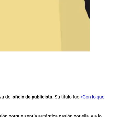
va del
oficio de publicista
. Su título fue
«Con lo que
ión porque sentía auténtica pasión por ella, y a lo