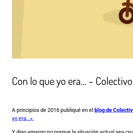
Con lo que yo era… – Colectivo
A principios de 2016 publiqué en el
blog de Colecti
yo era…».
Y digo
amargo
no porque la situación actual sea cru