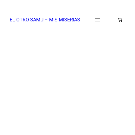
Saltar
al
EL OTRO SAMU – MIS MISERIAS
contenido