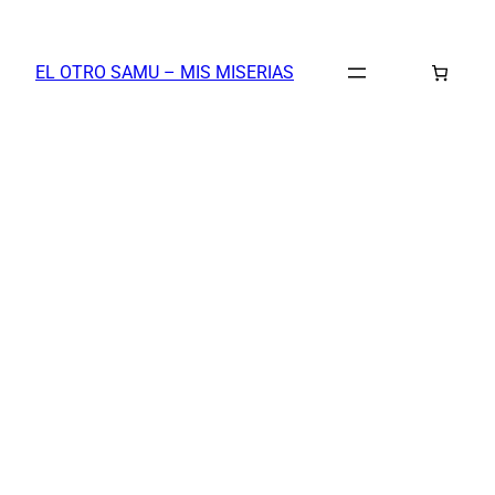
Saltar
al
EL OTRO SAMU – MIS MISERIAS
contenido