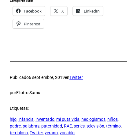
Comparte esto:
Facebook
X
LinkedIn
Pinterest
Publicado
6 septiembre, 2019
en
Twitter
por
El otro Samu
Etiquetas:
hijo
, 
infancia
, 
inventado
, 
mi puta vida
, 
neologismos
, 
niños
, 
padre
, 
palabras
, 
paternidad
, 
RAE
, 
series
, 
televisión
, 
término
, 
terribloso
, 
Twitter
, 
verano
, 
vocablo