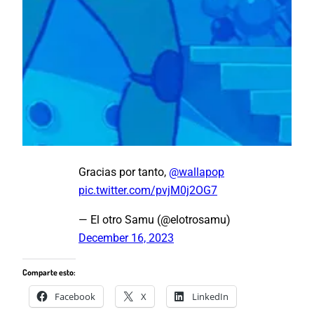
Gracias por tanto,
@wallapop
pic.twitter.com/pvjM0j2OG7
— El otro Samu (@elotrosamu)
December 16, 2023
Comparte esto:
Facebook
X
LinkedIn