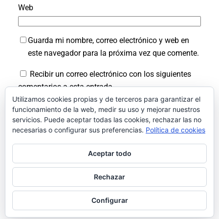
Web
Guarda mi nombre, correo electrónico y web en
este navegador para la próxima vez que comente.
Recibir un correo electrónico con los siguientes
comentarios a esta entrada.
Utilizamos cookies propias y de terceros para garantizar el
Recibir un correo electrónico con cada nueva
funcionamiento de la web, medir su uso y mejorar nuestros
entrada.
servicios. Puede aceptar todas las cookies, rechazar las no
necesarias o configurar sus preferencias.
Política de cookies
Aceptar todo
Rechazar
Facebook
Instagram
LinkedIn
X
Bluesky
Pinterest
Configurar