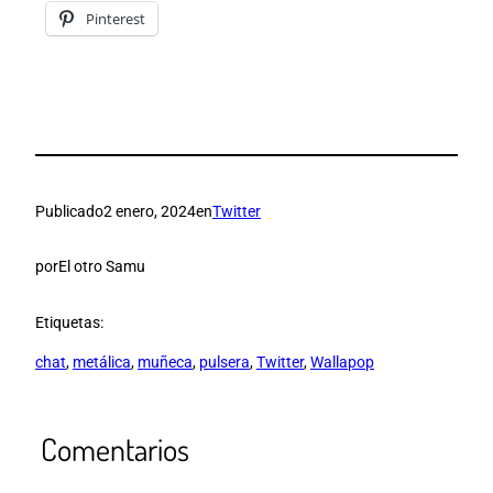
Pinterest
Publicado
2 enero, 2024
en
Twitter
por
El otro Samu
Etiquetas:
chat
, 
metálica
, 
muñeca
, 
pulsera
, 
Twitter
, 
Wallapop
Comentarios