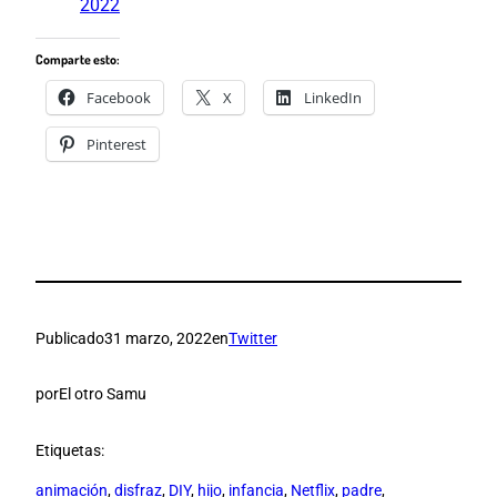
2022
Comparte esto:
Facebook
X
LinkedIn
Pinterest
Publicado
31 marzo, 2022
en
Twitter
por
El otro Samu
Etiquetas:
animación
, 
disfraz
, 
DIY
, 
hijo
, 
infancia
, 
Netflix
, 
padre
, 