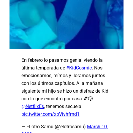
En febrero lo pasamos genial viendo la
última temporada de
#KidCosmic
. Nos
emocionamos, reímos y lloramos juntos
con los últimos capítulos. A la mañana
siguiente mi hijo se hizo un disfraz de Kid
con lo que encontró por casa 💕🥲
@NetflixEs
, tenemos secuela.
pic.twitter.com/xbVivhfmd1
— El otro Samu (@elotrosamu)
March 10,