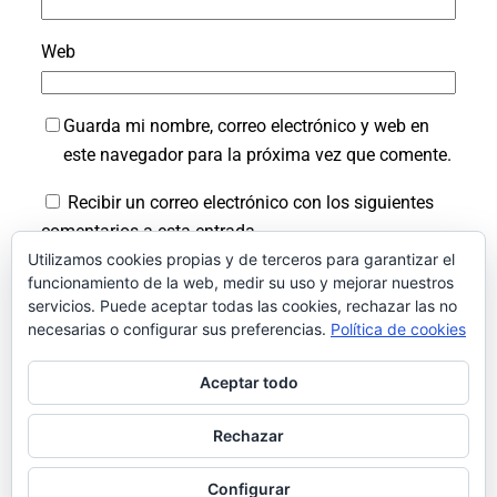
Web
Guarda mi nombre, correo electrónico y web en
este navegador para la próxima vez que comente.
Recibir un correo electrónico con los siguientes
comentarios a esta entrada.
Utilizamos cookies propias y de terceros para garantizar el
Recibir un correo electrónico con cada nueva
funcionamiento de la web, medir su uso y mejorar nuestros
entrada.
servicios. Puede aceptar todas las cookies, rechazar las no
necesarias o configurar sus preferencias.
Política de cookies
Aceptar todo
Rechazar
Facebook
Instagram
LinkedIn
X
Bluesky
Pinterest
Configurar