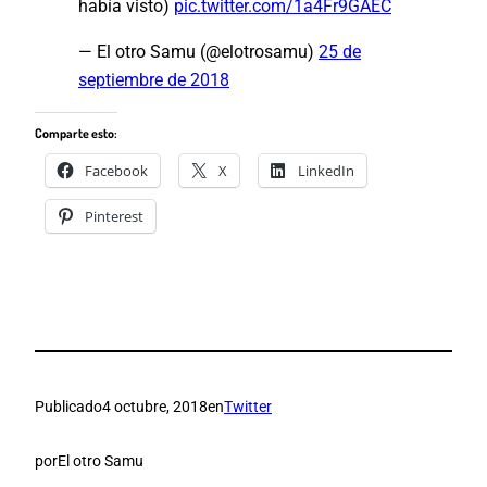
había visto)
pic.twitter.com/1a4Fr9GAEC
— El otro Samu (@elotrosamu)
25 de
septiembre de 2018
Comparte esto:
Facebook
X
LinkedIn
Pinterest
Publicado
4 octubre, 2018
en
Twitter
por
El otro Samu