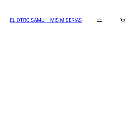
Saltar
al
EL OTRO SAMU – MIS MISERIAS
contenido