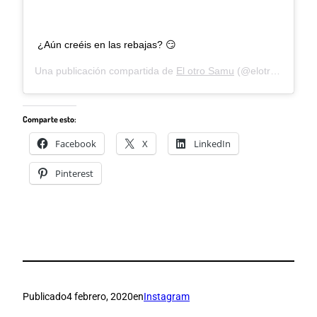
¿Aún creéis en las rebajas? 😏
Una publicación compartida de
El otro Samu
(@elotrosamu) el
Comparte esto:
Facebook
X
LinkedIn
Pinterest
Publicado
4 febrero, 2020
en
Instagram