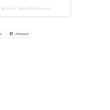
a de El otro Samu (@elotrosamu)
In
Pinterest