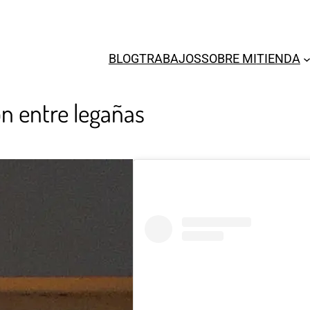
BLOG
TRABAJOS
SOBRE MI
TIENDA
ón entre legañas