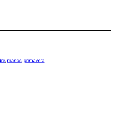
re
, 
manos
, 
primavera