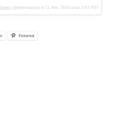
o Samu
(@elotrosamu) el
11 Mar, 2018 a las 3:43 PDT
In
Pinterest