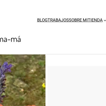
BLOG
TRABAJOS
SOBRE MI
TIENDA
-ma-má