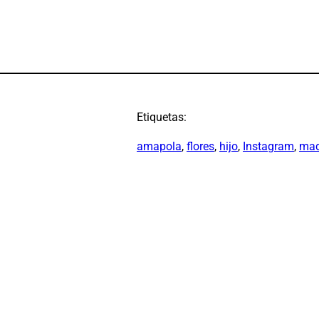
Etiquetas:
amapola
, 
flores
, 
hijo
, 
Instagram
, 
mad