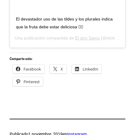
El devastador uso de las tildes y los plurales indica
que la fruta debe estar deliciosa 🤷‍♂️
Una publicación compartida de
El otro Samu
(@elotrosamu) el
Comparte esto:
Facebook
X
LinkedIn
Pinterest
Publicado
1 noviembre, 2019
en
Instagram