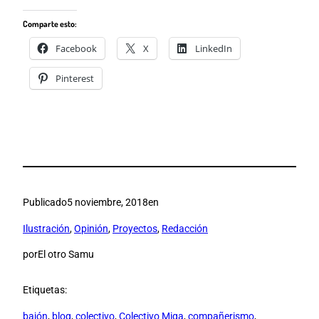
Comparte esto:
Facebook
X
LinkedIn
Pinterest
Publicado
5 noviembre, 2018
en
Ilustración
, 
Opinión
, 
Proyectos
, 
Redacción
por
El otro Samu
Etiquetas:
bajón
, 
blog
, 
colectivo
, 
Colectivo Miga
, 
compañerismo
, 