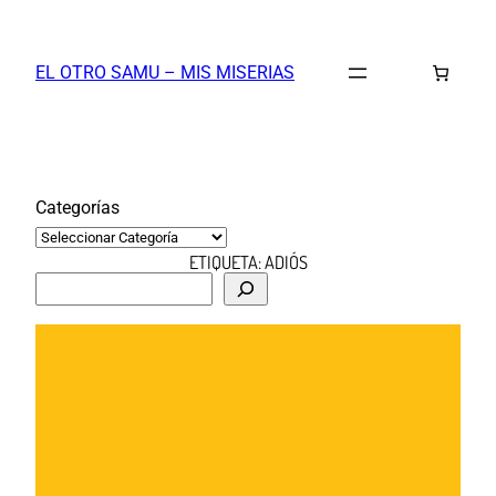
Saltar
al
EL OTRO SAMU – MIS MISERIAS
contenido
Categorías
ETIQUETA:
ADIÓS
B
u
s
c
a
r