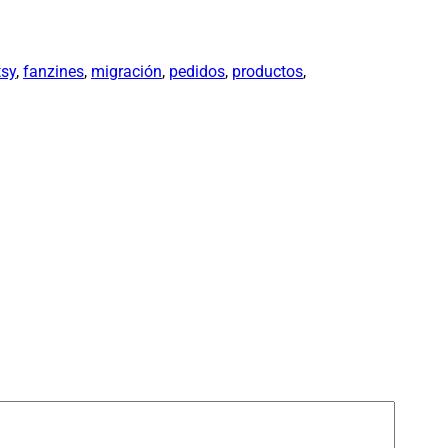
tsy
, 
fanzines
, 
migración
, 
pedidos
, 
productos
, 