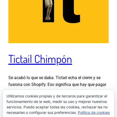
Tictail Chimpón
Se acabó lo que se daba. Tictail echa el cierre y se
fusiona con Shopify. Eso significa que hay que pagar
una tienda online y por lo tanto que yo me bajo del
Utilizamos cookies propias y de terceros para garantizar el
carrito de compras. Tengo que hacer mis cábalas para
funcionamiento de la web, medir su uso y mejorar nuestros
poder de nuevo abrir una tienda y no subir los costes
servicios. Puede aceptar todas las cookies, rechazar las no
de mis…
necesarias o configurar sus preferencias.
Política de cookies