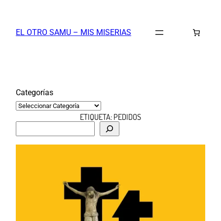
Saltar
al
EL OTRO SAMU – MIS MISERIAS
contenido
Categorías
ETIQUETA:
PEDIDOS
B
u
s
c
a
r