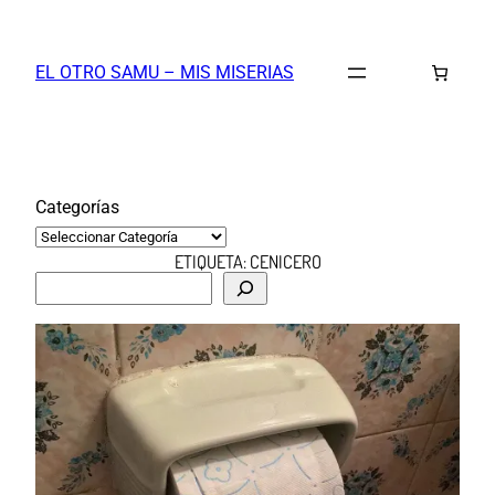
Saltar
al
EL OTRO SAMU – MIS MISERIAS
contenido
Categorías
ETIQUETA:
CENICERO
B
u
s
c
a
r