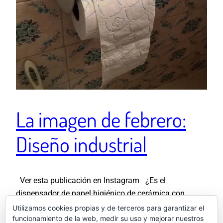
La imagen de febrero:
Diseño industrial
Ver esta publicación en Instagram ¿Es el
dispensador de papel higiénico de cerámica con
cenicero incorporado que hay en casa de mi abuela la
Utilizamos cookies propias y de terceros para garantizar el
funcionamiento de la web, medir su uso y mejorar nuestros
cúspide del diseño industrial en el siglo XX? Yo digo